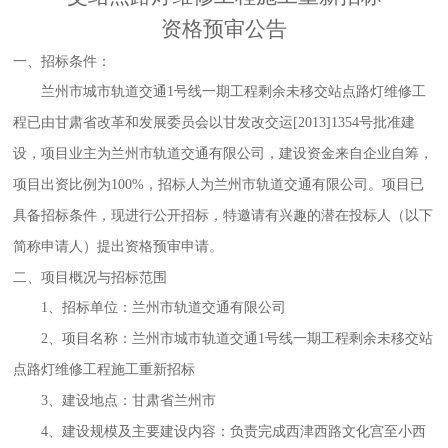
资格预审公告
一、招标条件：
兰州市城市轨道交通
1号线一期工程剩余未移交站点路灯维修工
程
已由
甘肃省改革和发展委员会
以
甘发改交运
[2013]1354号
批准建
设，项目业主为
兰州市轨道交通有限公司
，
建设资金来自
企业自筹
，
项目出资比例为
100%
，招标人为
兰州市轨道交通有限公司
。
项目已
具备招标条件，现进行公开招标，特邀请有兴趣的潜在投标人（以下
简称申请人）提出资格预审申请。
二
、
项目概况与招标范围
1、招标单位：兰州市轨道交通有限公司
2、项目名称：兰州市城市轨道交通1号线一期工程剩余未移交站
点路灯维修工程施工重新招标
3、建设地点：甘肃省兰州市
4、建设规模及主要建设内容：负责完成西津西路文化宫至小西