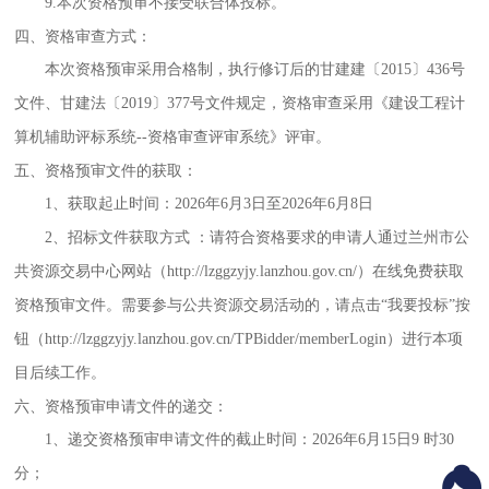
9.本次资格预审不接受联合体投标。
四、资格审查方式：
本次资格预审采用合格制，执行修订后的甘建建〔
2015〕436号
文件、甘建法〔2019〕377号文件规定，资格审查采用《建设工程计
算机辅助评标系统--资格审查评审系统》评审。
五、资格预审文件的获取：
1、获取起止时间：
202
6
年
6
月
3
日至
20
26
年
6
月
8
日
2、招标文件获取方式 ：请符合资格要求的申请人通过兰州市公
共资源交易中心网站（http://lzggzyjy.lanzhou.gov.cn/）在线免费获取
资格预审文件。需要参与公共资源交易活动的，请点击“我要投标”按
钮（http://lzggzyjy.lanzhou.gov.cn/TPBidder/memberLogin）进行本项
目后续工作。
六、资格预审申请文件的递交：
1、递交资格预审申请文件的截止时间：20
26
年
6
月
15
日
9
时
30
分；