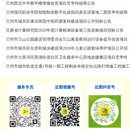
磋商公告
兰州西北中学教学楼维修改造项目竞争性磋商公告
兰州现代职业学院智能制造数字化虚拟仿真实训基地二期竞争性磋商
公告
兰州市城关区康乐医院中医药康复科建设项目公开招标公告
甘肃省计量研究院2026年度计量检测设备第三批采购项目招标公告
兰州市兰山公园建设管理委员会兰山索道夜间运行设备提升改造项目
单一来源公告
兰州市城关区住房和城乡建设局2026年儿童公园复绿养护项目公开招
标公告
兰州市七里河区西湖街道社区卫生服务中心异地改建搬迁项目竞争性
磋商公告
兰州市城市轨道交通1号线一期工程剩余未移交站点路灯维修工程施工
重新招标
服务专员
近图视频号
近图抖音号