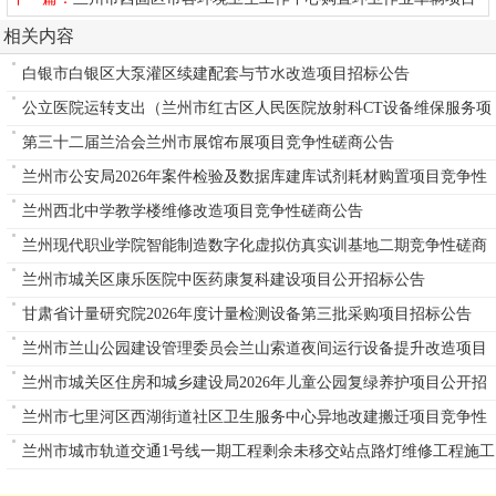
公开招标公告
相关内容
白银市白银区大泵灌区续建配套与节水改造项目招标公告
公立医院运转支出（兰州市红古区人民医院放射科CT设备维保服务项
目）
第三十二届兰洽会兰州市展馆布展项目竞争性磋商公告
兰州市公安局2026年案件检验及数据库建库试剂耗材购置项目竞争性
磋商公告
兰州西北中学教学楼维修改造项目竞争性磋商公告
兰州现代职业学院智能制造数字化虚拟仿真实训基地二期竞争性磋商
公告
兰州市城关区康乐医院中医药康复科建设项目公开招标公告
甘肃省计量研究院2026年度计量检测设备第三批采购项目招标公告
兰州市兰山公园建设管理委员会兰山索道夜间运行设备提升改造项目
单一来源公告
兰州市城关区住房和城乡建设局2026年儿童公园复绿养护项目公开招
标公告
兰州市七里河区西湖街道社区卫生服务中心异地改建搬迁项目竞争性
磋商公告
兰州市城市轨道交通1号线一期工程剩余未移交站点路灯维修工程施工
重新招标