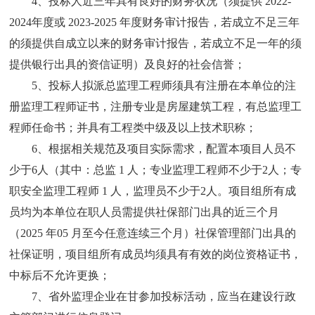
4、投标人近三年具有良好的财务状况（须提供 202
2
-
202
4
年度或
2023-2025 年度财务审计报告，若成立不足三年
的须提供自成立以来的财务审计报告，若成立不足一年的须
提供银行出具的资信证明）及良好的社会信誉；
5、投标人拟派总监理工程师须具有注册在本单位的注
册监理工程师证书，注册专业是
房屋
建筑工程，有总监理工
程师任命书；并具有工程类中级及以上技术职称；
6、根据相关规范及项目实际需求，配置本项目人员不
少于
6
人（其中：总监
1 人；专业监理工程师不少于
2
人；专
职安全监理工程师
1 人，监理员不少于
2
人。项目组所有成
员均为本单位在职人员需提供社保部门出具的近三个月
（
202
5
年
05
月至今任意连续三个月）社保管理部门出具的
社保证明，项目组所有成员均
须
具有有效的岗位资格证书，
中标后不允许更换；
7、省外监理企业在甘参加投标活动，应当在建设行政