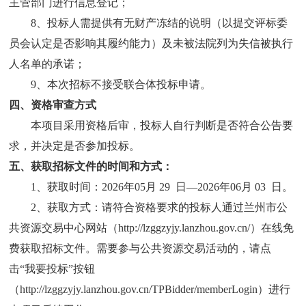
主管部门进行信息登记；
8、投标人需提供有无财产冻结的说明（以提交评标委
员会认定是否影响其履约能力）及未被法院列为失信被执行
人名单的承诺；
9、本次招标不接受联合体投标申请。
四、资格审查方式
本项目采用资格后审，投标人自行判断是否符合公告要
求，并决定是否参加投标。
五、获取招标文件的时间和方式：
1、获取时间：202
6
年
05
月
29
日
—202
6
年
06
月
03
日。
2、获取方式：请符合资格要求的投标人通过兰州市公
共资源交易中心网站（http://lzggzyjy.lanzhou.gov.cn/）在线免
费获取招标文件。需要参与公共资源交易活动的，请点
击“我要投标”按钮
（http://lzggzyjy.lanzhou.gov.cn/TPBidder/memberLogin）进行