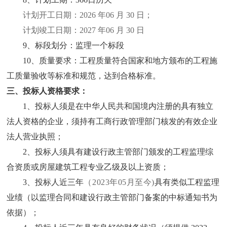
计划开工日期：
202
6
年
06
月
30
日；
计划竣工日期：
202
7
年
0
6
月
30
日
9、标段划分：监理一个标段
10、质量要求：工程质量符合国家和地方颁布的工程施
工质量验收等标准和规范，达到合格标准。
三、投标人资格要求：
1、投标人须
是在
中华人民共和国境内注册的具有独立
法人资格的企业，须持有工商行政管理部门核发的有效企业
法人营业执照；
2、投标人须具有建设行政主管部门颁发的工程监理综
合资质或房屋建筑工程专业乙级及以上资质；
3、投标人近三年
（
202
3
年
05
月至今
)
具有类似工程监理
业绩（以监理合同和建设行政主管部门备案的中标通知书为
依据）；