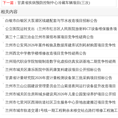
公告
下一篇：
甘肃省疾病预防控制中心冷藏车辆项目(三次)
相关内容
白银市白银区大泵灌区续建配套与节水改造项目招标公告
公立医院运转支出（兰州市红古区人民医院放射科CT设备维保服务项
目）
第三十二届兰洽会兰州市展馆布展项目竞争性磋商公告
兰州市公安局2026年案件检验及数据库建库试剂耗材购置项目竞争性
磋商公告
兰州西北中学教学楼维修改造项目竞争性磋商公告
兰州现代职业学院智能制造数字化虚拟仿真实训基地二期竞争性磋商
公告
兰州市城关区康乐医院中医药康复科建设项目公开招标公告
甘肃省计量研究院2026年度计量检测设备第三批采购项目招标公告
兰州市兰山公园建设管理委员会兰山索道夜间运行设备提升改造项目
单一来源公告
兰州市城关区住房和城乡建设局2026年儿童公园复绿养护项目公开招
标公告
兰州市七里河区西湖街道社区卫生服务中心异地改建搬迁项目竞争性
磋商公告
兰州市城市轨道交通1号线一期工程剩余未移交站点路灯维修工程施工