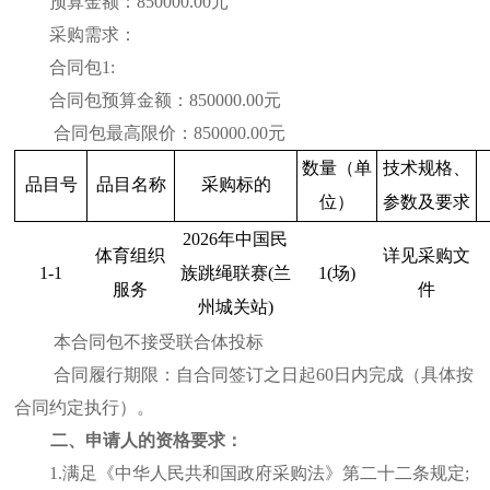
预算金额：
850000.00
元
采购需求：
合同包
1:
合同包预算金额：
850000.00
元
合同包最高限价：
850000.00
元
数量（单
技术规格、
品目号
品目名称
采购标的
位）
参数及要求
2026年中国民
体育组织
详见采购文
1-1
族跳绳联赛(兰
1(场)
服务
件
州城关站)
本合同包不接受联合体投标
合同履行期限：
自合同签订之日起
60日内完成（
具体按
合同约定执行
）
。
二、申请人的资格要求：
1.满足《中华人民共和国政府采购法》第二十二条规定;