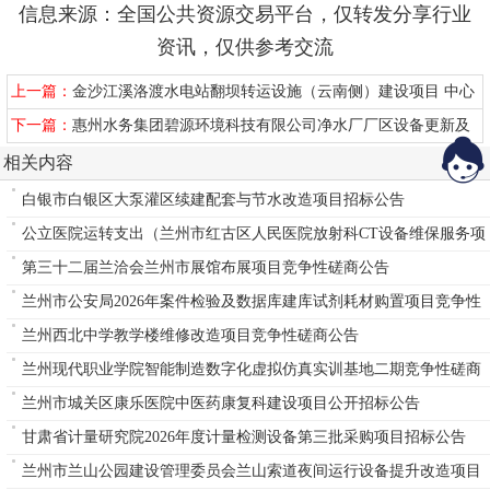
信息来源：全国公共资源交易平台，仅转发分享行业
资讯，仅供参考交流
上一篇：
金沙江溪洛渡水电站翻坝转运设施（云南侧）建设项目 中心
试验室招标
下一篇：
惠州水务集团碧源环境科技有限公司净水厂厂区设备更新及
配套设施改造
相关内容
白银市白银区大泵灌区续建配套与节水改造项目招标公告
公立医院运转支出（兰州市红古区人民医院放射科CT设备维保服务项
目）
第三十二届兰洽会兰州市展馆布展项目竞争性磋商公告
兰州市公安局2026年案件检验及数据库建库试剂耗材购置项目竞争性
磋商公告
兰州西北中学教学楼维修改造项目竞争性磋商公告
兰州现代职业学院智能制造数字化虚拟仿真实训基地二期竞争性磋商
公告
兰州市城关区康乐医院中医药康复科建设项目公开招标公告
甘肃省计量研究院2026年度计量检测设备第三批采购项目招标公告
兰州市兰山公园建设管理委员会兰山索道夜间运行设备提升改造项目