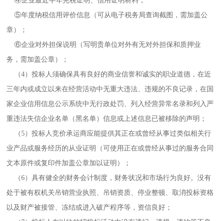
④企业最近半年完税证明、信用证明材料；
⑤年度纳税信用评价信息（可从电子税务局查询截图，需加盖公
章）；
⑥企业对外担保说明（写明贵单位对外有无对外担保和质押业
务，需加盖公章）；
（4）投标人须确保具有良好的商业信誉和诚实的职业道德，在近
三年内或成立以来在经营活动中无重大违法、违规的不良记录，在国
家企业信用信息公示系统中无行政处罚、列入经营异常名录和列入严
重违法失信企业名单（黑名单）信息或上述信息已被移除的声明；
（5）投标人竞价承运商应能提供其正在或曾经从事过类似相关行
业产品或服务经历的从业证明（可使用正在或曾经从事过的服务合同
文本原件或复印件加盖公章加以证明）；
（6）具有健全的财务会计制度，财务状况和市场行为良好。没有
处于被有权机关吊销营业执照、吊销资质、停业整顿、取消投标资格
以及财产被接管、冻结或进入破产程序等，资信良好；