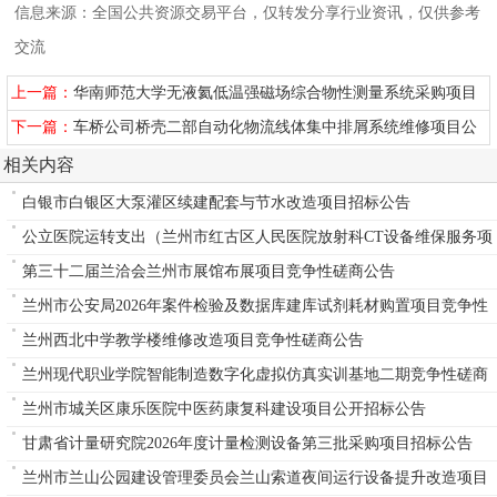
信息来源：全国公共资源交易平台，仅转发分享行业资讯，仅供参考
交流
上一篇：
华南师范大学无液氦低温强磁场综合物性测量系统采购项目
下一篇：
车桥公司桥壳二部自动化物流线体集中排屑系统维修项目公
开招标公告
相关内容
白银市白银区大泵灌区续建配套与节水改造项目招标公告
公立医院运转支出（兰州市红古区人民医院放射科CT设备维保服务项
目）
第三十二届兰洽会兰州市展馆布展项目竞争性磋商公告
兰州市公安局2026年案件检验及数据库建库试剂耗材购置项目竞争性
磋商公告
兰州西北中学教学楼维修改造项目竞争性磋商公告
兰州现代职业学院智能制造数字化虚拟仿真实训基地二期竞争性磋商
公告
兰州市城关区康乐医院中医药康复科建设项目公开招标公告
甘肃省计量研究院2026年度计量检测设备第三批采购项目招标公告
兰州市兰山公园建设管理委员会兰山索道夜间运行设备提升改造项目